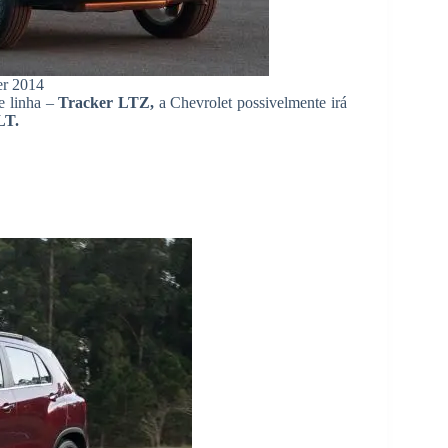
er 2014
e linha –
Tracker LTZ,
a Chevrolet possivelmente irá
LT.