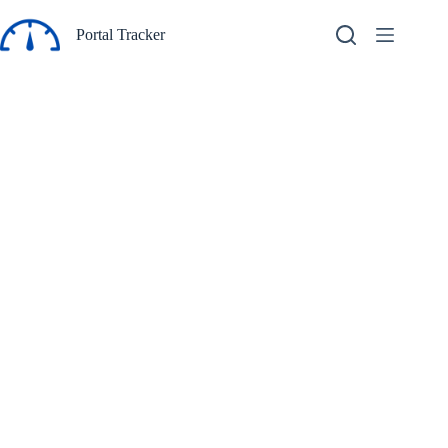
Pular
para
Portal Tracker
o
conteúdo