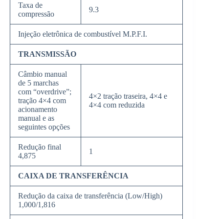
Taxa de
9.3
compressão
Injeção eletrônica de combustível M.P.F.I.
TRANSMISSÃO
Câmbio manual
de 5 marchas
com “overdrive”;
4×2 tração traseira, 4×4 e
tração 4×4 com
4×4 com reduzida
acionamento
manual e as
seguintes opções
Redução final
1
4,875
CAIXA DE TRANSFERÊNCIA
Redução da caixa de transferência (Low/High)
1,000/1,816