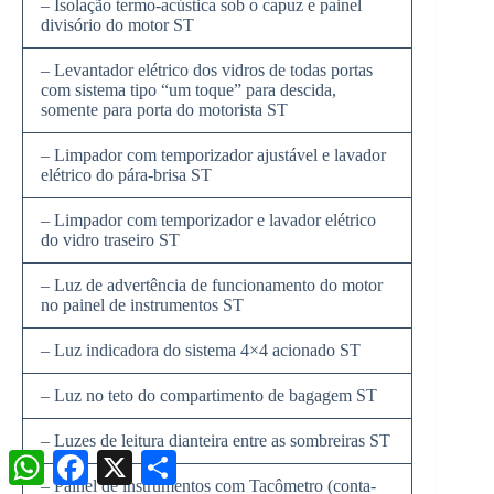
– Isolação termo-acústica sob o capuz e painel
divisório do motor ST
– Levantador elétrico dos vidros de todas portas
com sistema tipo “um toque” para descida,
somente para porta do motorista ST
– Limpador com temporizador ajustável e lavador
elétrico do pára-brisa ST
– Limpador com temporizador e lavador elétrico
do vidro traseiro ST
– Luz de advertência de funcionamento do motor
no painel de instrumentos ST
– Luz indicadora do sistema 4×4 acionado ST
– Luz no teto do compartimento de bagagem ST
– Luzes de leitura dianteira entre as sombreiras ST
W
F
X
S
h
a
h
– Painel de instrumentos com Tacômetro (conta-
a
c
a