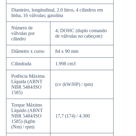
Dianteiro, longitudinal, 2.0 litros, 4 cilindros em
linha, 16 válvulas; gasolina
Número de
4; DOHC (duplo comando
válvulas por
de válvulas no cabeçote)
cilindro
Diâmetro x curso
84 x 90 mm
Cilindrada
1.998 cm3
Potência Máxima
Líquida (ABNT
(cv (kW/HP) / rpm)
NBR 5484/ISO
1585)
Torque Máximo
Líquido (ABNT
NBR 5484/ISO
17,7 (174) / 4.300
1585) (kgfm
(Nm) / rpm)