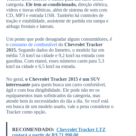
categoria.
Ele tem ar-condicionado,
direção elétrica,
vidros e travas elétricas, além de sistema de som com
CD, MP3 e entrada USB. Também há controles de
tração e estabilidade, assistente de partida em rampa e
airbags frontais e laterais.
Um ponto que pode desagradar alguns consumidores, é
o
consumo de combustível
do
Chevrolet Tracker
2015.
Segundo dados do Inmetro, o modelo faz em
média 7,6 km/l na cidade e 9,2 km/l na estrada com
gasolina. Com etanol, esses números caem para 5,3
km/l na cidade e 6,5 km/l na estrada.
No geral,
o Chevrolet Tracker 2015 é um SUV
interessante
para quem busca um carro confortável,
ágil e com boa dirigibilidade. Ele pode não ter os
equipamentos mais sofisticados da categoria, mas
atende bem às necessidades do dia a dia. Se você está
em busca de um modelo usado, vale a pena considerar o
Tracker como opção.
RECOMENDADO:
Chevrolet Tracker LTZ
custará a partir de R$ 71.990,00