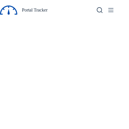
Pular
para
Portal Tracker
o
conteúdo