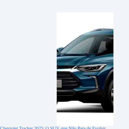
Chevrolet Tracker 2025: O SUV que Não Para de Evoluir