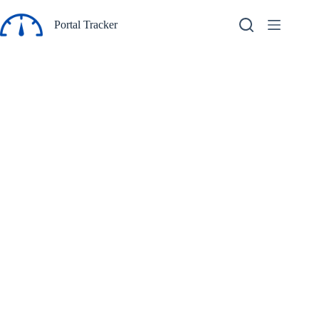
Pular
para
Portal Tracker
o
conteúdo