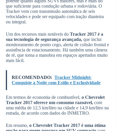
potente quanto alguns SUVs maiores, mas é mais do
que suficiente para condução urbana e rodoviária. O
Tracker vem com transmissão automática de seis
velocidades e pode ser equipado com tração dianteira
ou integral.
Um dos recursos mais notáveis do
Tracker 2017 é a
sua tecnologia de segurança avançada,
que inclui
monitoramento de ponto cego, alerta de colisão frontal e
assistência de estacionamento. Há também uma câmera
de ré, que torna a manobra em espaços apertados muito
mais fácil.
RECOMENDADO:
Tracker Midnight:
Conquiste a Noite com Estilo e Exclusividade
Em termos de economia de combustível,
o Chevrolet
Tracker 2017 oferece um consumo razoável,
com
uma média de 12,5 km/litro na cidade e 14,9 km/litro na
estrada, de acordo com dados do INMETRO.
Em resumo,
o Chevrolet Tracker 2017 é uma ótima
opção para quem procura um SUV compacto
com