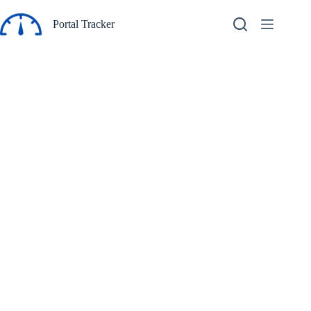
Pular
para
Portal Tracker
o
conteúdo